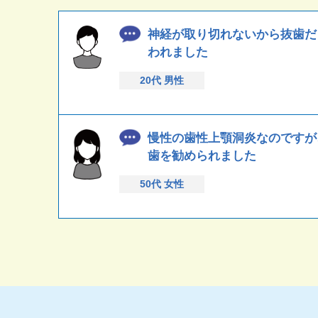
神経が取り切れないから抜歯だ
われました
20代 男性
慢性の歯性上顎洞炎なのですが
歯を勧められました
50代 女性